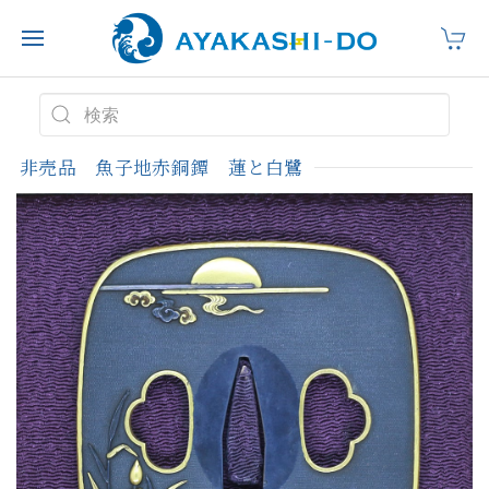
非売品 魚子地赤銅鐔 蓮と白鷺