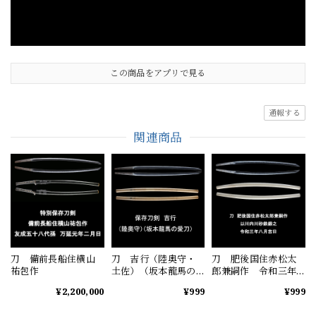
この商品をアプリで見る
通報する
関連商品
刀 備前長船住横山
刀 吉行（陸奥守・
刀 肥後国住赤松太
祐包作
土佐）（坂本龍馬の
郎兼嗣作 令和三年
愛刀）
八月吉日
¥2,200,000
¥999
¥999