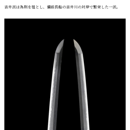
吉井派は為則を祖とし、備前長船の吉井川の対岸で繁栄した一派。