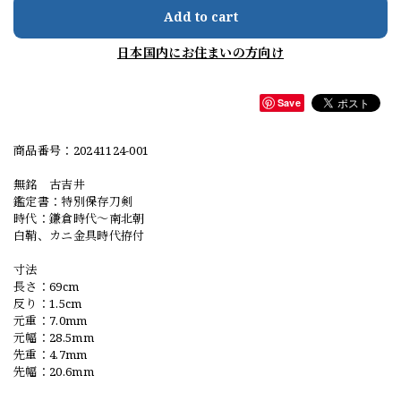
Add to cart
日本国内にお住まいの方向け
Save
商品番号：20241124-001
無銘 古吉井
鑑定書：特別保存刀剣
時代：鎌倉時代～南北朝
白鞘、カニ金具時代拵付
寸法
長さ：69cm
反り：1.5cm
元重：7.0mm
元幅：28.5mm
先重：4.7mm
先幅：20.6mm