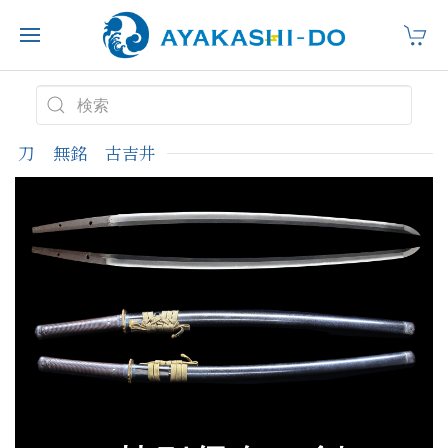
刀 無銘 古吉井