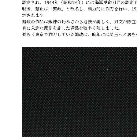
認定され、1944年（昭和19年）には海軍受命刀匠の認定
戦後、繁正は「繁政」と改名し、精力的に作刀を行い、19
定されます。
繁政の作品は鍛錬の巧みさから地鉄が美しく、刃文が際立
身に入念な彫刻を施した逸品を数多く残しました。
長らく東京で作刀していた繁政は、晩年には埼玉へと居を移