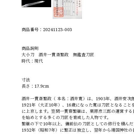
商品番号：20241123-003
商品説明
大小刀 酒井一貫斎繁政 無鑑査刀匠
時代：現代
寸法
長さ：17.9cm
酒井一貫斎繁政（ 本名：酒井寛）は、1905年、酒井安
1921年（大正10年）、16歳になった寛は刀匠となる
に上京します。笠間一貫齋繁継は、栗原彦三郎の運営する
を始めとする多くの刀匠を育成した人物です。
繁継の下で10年以上、備前伝の刀匠としての修行を積ん
1932年（昭和7年）に繁正は独立し、翌年から靖国神社の