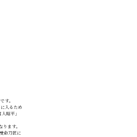
弟です。
下に入るため
宮入昭平」
なります。
軍受命刀匠に