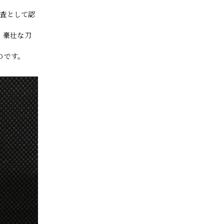
鑑査として認
、豪壮な刀
のです。