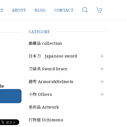
RY
ABOUT
BLOG
CONTACT
CATEGORY
館蔵品 collection
日本刀 Japanese sword
刀装具 Sword brace
鎧兜 Armors&Helmets
ble
小物 Others
美術品 Artwork
打物屋 Uchimono