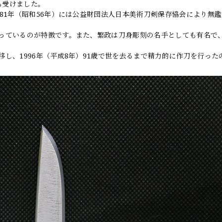
も受けました。
81年（昭和56年）には公益財団法人日本美術刀剣保存協会により無
っているのが特徴です。また、繁政は刀身彫刻の名手としても有名で
し、1996年（平成8年）91歳で世を去るまで精力的に作刀を行った