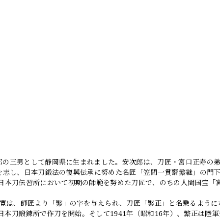
次郎の三男として静岡県に生まれました。安次郎は、刀匠・宮口正寿の
ことを志し、日本刀鍛法の復興伝承に努めた名匠「笠間一貫齋繁継」の門
日本刀伝習所において初期の師範を努めた刀匠で、のちの人間国宝「
だ寛は、師匠より「繁」の字を与えられ、刀匠「繁正」と名乗るように
日本刀鍛錬所で作刀を開始。そして1941年（昭和16年）、繁正は陸