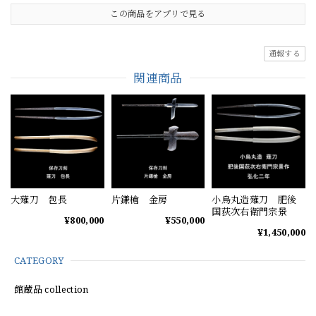
この商品をアプリで見る
通報する
関連商品
大薙刀 包長
片鎌槍 金房
小烏丸造薙刀 肥後
国荻次右衛門宗景
¥800,000
¥550,000
¥1,450,000
CATEGORY
館蔵品 collection