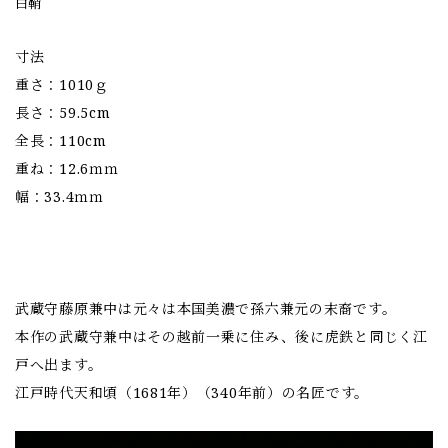
白鞘
寸法
重さ：1010ｇ
長さ：59.5cm
全長：110cm
重ね：12.6ｍｍ
幅：33.4ｍｍ
武蔵守藤原兼中は元々は本国美濃で孫六兼元の末裔です。
本作の武蔵守兼中はその越前一乗に住み、後に虎鉄と同じく江
戸へ出ます。
江戸時代天和頃（1681年）（340年前）の名匠です。