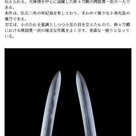
伝えられる。天保頃を中心に活躍した新々刀期の同田貫一派の一人で
ある。
本作は、弘化二年の年紀銘を有しており、きわめて稀少な小烏丸造の
薙刀である。
刃文は、小のたれを基調としつつ小互の目を交えたもので、新々刀期
における同田貫一派の端正な作風をよく示す、実直な一振りとなって
いる。