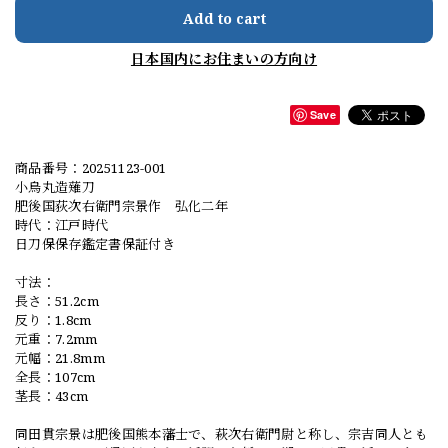
Add to cart
日本国内にお住まいの方向け
Save
商品番号：20251123-001
小烏丸造薙刀
肥後国荻次右衛門宗景作 弘化二年
時代：江戸時代
日刀保保存鑑定書保証付き
寸法：
長さ：51.2cm
反り：1.8cm
元重：7.2mm
元幅：21.8mm
全長：107cm
茎長：43cm
同田貫宗景は肥後国熊本藩士で、萩次右衛門尉と称し、宗吉同人とも