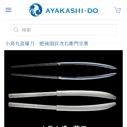
小烏丸造薙刀 肥後国荻次右衛門宗景