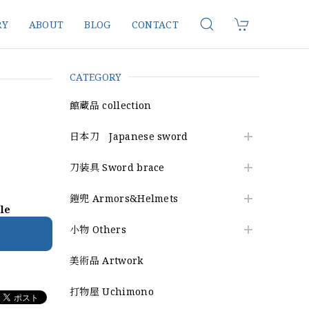
RY
ABOUT
BLOG
CONTACT
CATEGORY
館蔵品 collection
日本刀 Japanese sword
刀装具 Sword brace
鎧兜 Armors&Helmets
ble
小物 Others
美術品 Artwork
打物屋 Uchimono