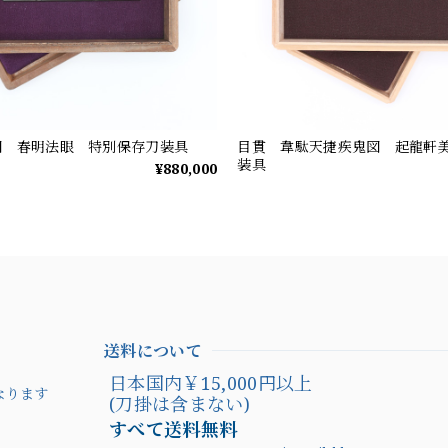
図 春明法眼 特別保存刀装具
目貫 韋駄天捷疾鬼図 起龍軒
装具
¥880,000
送料について
日本国内￥15,000円
なります
(刀掛は含まない)
すべて送料無料