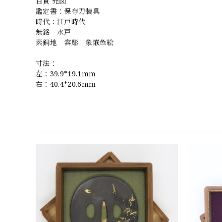
目貫 兜図
鑑定書：保存刀装具
時代：江戸時代
無銘 水戸
素銅地 容彫 象嵌色絵
寸法：
左：39.9*19.1ｍｍ
右：40.4*20.6ｍｍ