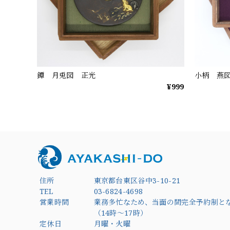
鐔 月兎図 正光
小柄 燕
¥999
住所
東京都台東区谷中3-10-21
TEL
03-6824-4698
営業時間
業務多忙なため、当面の間完全予約制と
（14時～17時）
定休日
月曜・火曜