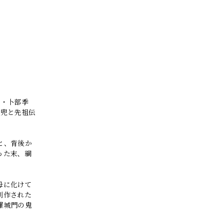
人・卜部季
鎧兜と先祖伝
と、背後か
った末、綱
。
母に化けて
創作された
羅城門の鬼