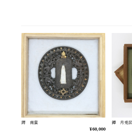
鍔 南蛮
鐔 月兎
¥60,000