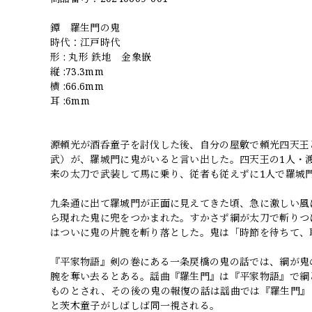
鐔 羅生門の鬼
時代：江戸時代
形 : 丸形 鉄地 金象嵌
縦 :73.3mm
横 :66.6mm
耳 :6mm
源頼光が酒呑童子を討伐した後、自分の屋敷で頼光四天王
武）が、羅城門に鬼がいると言い出した。四天王の1人・
来の太刀で武装して馬に乗り、従者も従えずに1人で羅城
九条通に出て羅城門が正面に見えてきた頃、急に激しい風
ら現れた鬼に兜をつかまれた。すかさず綱が太刀で斬りつ
はついに鬼の片腕を斬り落とした。鬼は「時節を待ちて、
『平家物語』剣の巻にある一条戻橋の鬼の話では、綱が鬼
腕を奪い去るとある。謡曲『羅生門』は『平家物語』で綱
ものとされ、その後の鬼の報復の話は謡曲では『羅生門』
と茨木童子がしばしば同一視される。