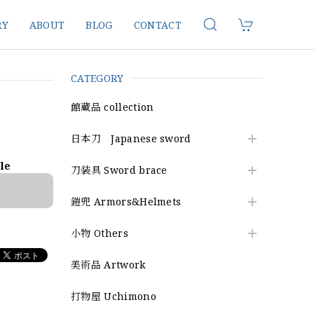
RY
ABOUT
BLOG
CONTACT
CATEGORY
館蔵品 collection
日本刀 Japanese sword
ble
刀装具 Sword brace
鎧兜 Armors&Helmets
小物 Others
美術品 Artwork
打物屋 Uchimono