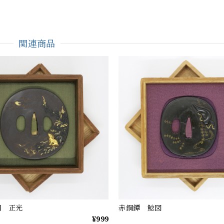
関連商品
図 正光
赤銅鐔 鯰図
¥999