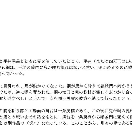
と平井保昌とともに宴を催していたところ、平井（または四天王の1
渡辺綱は、王地の総門に鬼が住む謂れはないと言い、確かめるために
門へ向かった。
に見舞われ、馬が動かなくなった。綱が馬から降りて羅城門へ向かう
けたが、逆に兜を奪われた。綱の太刀と鬼の鉄杖が激しくぶつかり合
取り返すべし」と叫んで、空を覆う黒雲の彼方へ消えて行ったという
の腕を斬り落とす場面の舞台は一条戻橋であり、この後に鬼が綱の乳
と鬼との戦いまでの話をもとに、舞台を一条戻橋から羅城門に変えて
とは別作品の『茨木』になっている。このことから、別々の鬼である