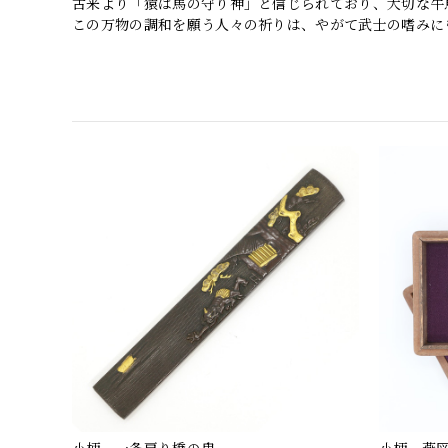
古来より「猿は馬の守り神」と信じられており、大切な牛
この万物の調和を願う人々の祈りは、やがて武士の嗜みに