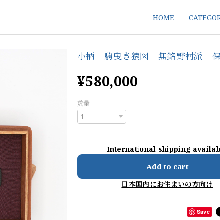
HOME
CATEGO
小柄 駒曳き猿図 無銘野村派 
¥580,000
数量
International shipping availa
Add to cart
日本国内にお住まいの方向け
Save