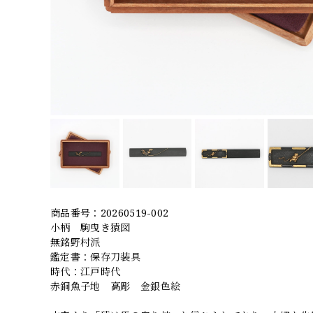
商品番号：20260519-002
小柄 駒曳き猿図
無銘野村派
鑑定書：保存刀装具
時代：江戸時代
赤銅魚子地 高彫 金銀色絵