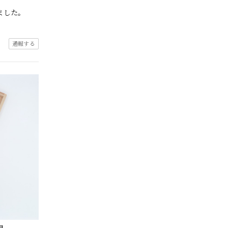
ました。
通報する