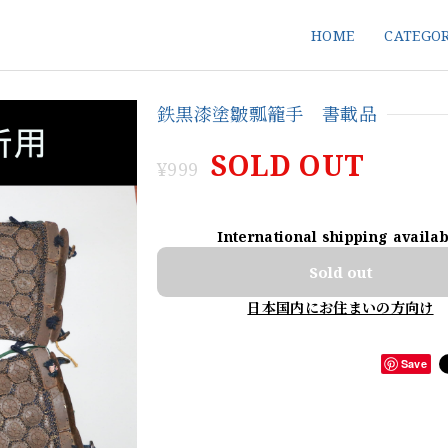
HOME
CATEGO
鉄黒漆塗皺瓢籠手 書載品
SOLD OUT
¥999
International shipping availa
Sold out
日本国内にお住まいの方向け
Save