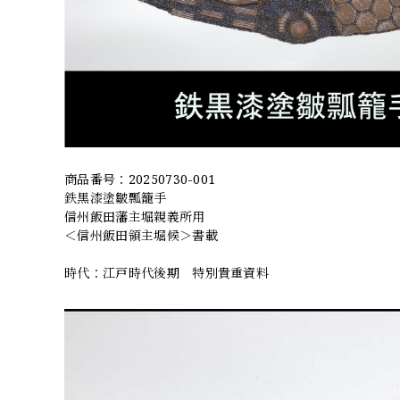
商品番号：20250730-001
鉄黒漆塗皺瓢籠手
信州飯田藩主堀親義所用
＜信州飯田領主堀候＞書載
時代：江戸時代後期 特別貴重資料