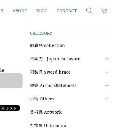
RY
ABOUT
BLOG
CONTACT
CATEGORY
館蔵品 collection
日本刀 Japanese sword
ble
刀装具 Sword brace
鎧兜 Armors&Helmets
小物 Others
美術品 Artwork
打物屋 Uchimono